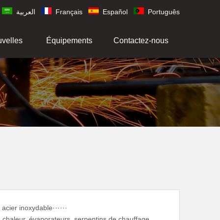
العربية
Français
Español
Português
uvelles
Équipements
Contactez-nous
cier inoxydable······
 chaleur. évaporateurs. serpentins de chauffage.