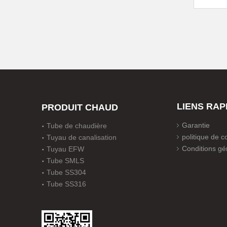
LIENS RAP
PRODUIT CHAUD
Garantie
Tube de chaudière
politique de co
Tuyau de canalisation
Conditions gé
Tuyau EFW
Tube SMLS
Tube SS304
Tube SS316