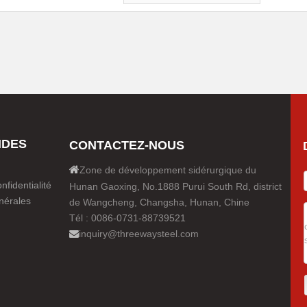
IDES
CONTACTEZ-NOUS

Zone de développement sidérurgique du
nfidentialité
Hunan Gaoxing, No.1888 Purui South Rd, district
nérales
de Wangcheng, Changsha, Hunan, Chine
Tél : 0086-0731-88739521
inquiry@threewaysteel.com
