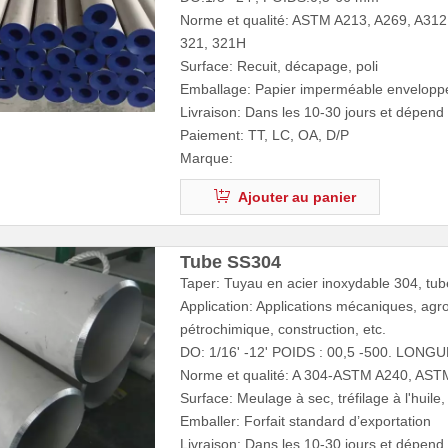
Norme et qualité: ASTM A213, A269, A312
321, 321H
Surface: Recuit, décapage, poli
Emballage: Papier imperméable enveloppé
Livraison: Dans les 10-30 jours et dépen
Paiement: TT, LC, OA, D/P
Marque:
Ajouter au panier
Tube SS304
Taper: Tuyau en acier inoxydable 304, tub
Application: Applications mécaniques, agr
pétrochimique, construction, etc.
DO: 1/16' -12' POIDS : 00,5 -500. LONGUE
Norme et qualité: A 304-ASTM A240, AS
Surface: Meulage à sec, tréfilage à l'huile
Emballer: Forfait standard d’exportation
Livraison: Dans les 10-30 jours et dépen