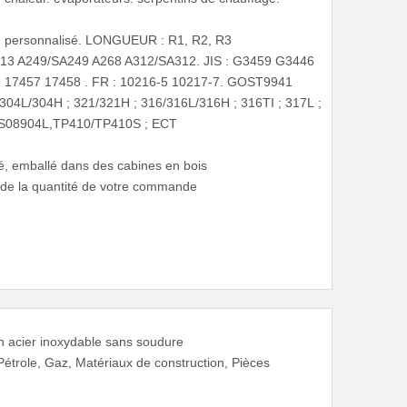
u personnalisé. LONGUEUR : R1, R2, R3
213 A249/SA249 A268 A312/SA312. JIS : G3459 G3446
 17457 17458 . FR : 10216-5 10217-7. GOST9941
4L/304H ; 321/321H ; 316/316L/316H ; 316TI ; 317L ;
NS08904L,TP410/TP410S ; ECT
, emballé dans des cabines en bois
d de la quantité de votre commande
n acier inoxydable sans soudure
Pétrole, Gaz, Matériaux de construction, Pièces