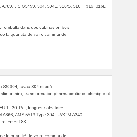
, A789, JIS G3459, 304, 304L, 310/S, 310H, 316, 316L,
, emballé dans des cabines en bois
d de la quantité de votre commande
e SS 304, tuyau 304 soudé······
oalimentaire, transformation pharmaceutique, chimique et
UR : 20' R/L, longueur aléatoire
TM A666, AMS 5513 Type 304L -ASTM A240
, traitement 8K
d de la quantité de votre commande