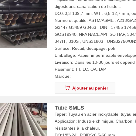
digesteurs. canalisation de fluide...
DO:60,3-139,7 mm. WT : 6,5-12,7 mm, o
Norme et qualité: ASTM/ASME : A213/SA
G3447 G3459 G3463 . DIN : 17455 17456
GOST9940, NFA NACE API ISO HAF, 304/30
347H ; 310S ; UNS31803 ; UNS32750/U
Surface: Recuit, décapage, poli
Emballage: Papier imperméable enveloppé
Livraison: Dans les 10-30 jours et dépen
Paiement: TT, LC, OA, D/P
Marque:
Ajouter au panier
Tube SMLS
Taper: Tuyau en acier inoxydable, tuyau e
Application: Industrie chimique, Charbon, 
résistantes à la chaleur.
DO:1/8''-24', POIDS:0,5-66 mm