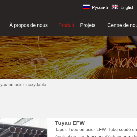
Pусский
English
À propos de nous
Produit
Projets
Centre de no
yau en acier inoxydable
Tuyau EFW
Taper: Tube en acier EFW, Tube soudé en a
Application: condenseurs d'échangeurs de