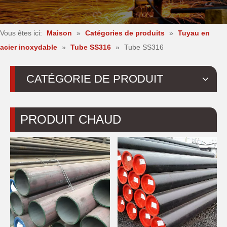
Vous êtes ici:
Maison
»
Catégories de produits
»
Tuyau en
acier inoxydable
»
Tube SS316
»
Tube SS316
CATÉGORIE DE PRODUIT
PRODUIT CHAUD