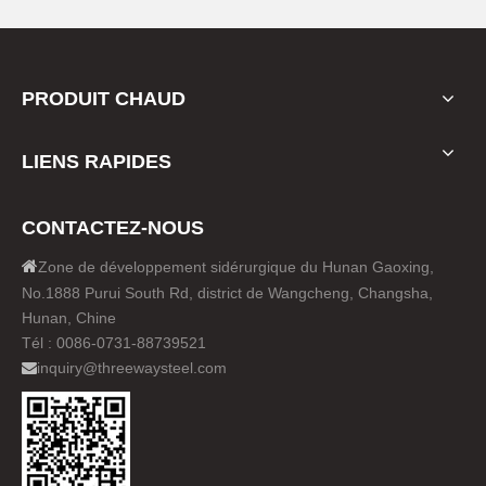
PRODUIT CHAUD
LIENS RAPIDES
CONTACTEZ-NOUS

Zone de développement sidérurgique du Hunan Gaoxing,
No.1888 Purui South Rd, district de Wangcheng, Changsha,
Hunan, Chine
Tél : 0086-0731-88739521
inquiry@threewaysteel.com
