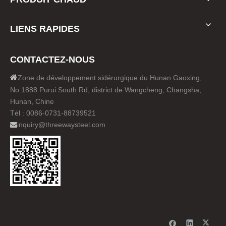
LIENS RAPIDES
CONTACTEZ-NOUS

Zone de développement sidérurgique du Hunan Gaoxing,
No.1888 Purui South Rd, district de Wangcheng, Changsha,
Hunan, Chine
Tél : 0086-0731-88739521
inquiry@threewaysteel.com
