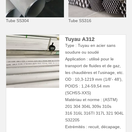
Tube SS304
Tube SS316
Tuyau A312
Type : Tuyau en acier sans
soudure ou soudé
Application : utilisé pour le
transport de fluides et de gaz,
les chaudières et l'usinage, etc.
OD : 10,3-1219 mm (1/8'- 48'),
POIDS : 1,24-59,54 mm
(SCH5S-XXS)
Matériau et norme : (ASTM)
201 304 304L 309s 310s
316 316L 316TI 317L 321 904L
S32205
Extrémités : recuit, décapage,