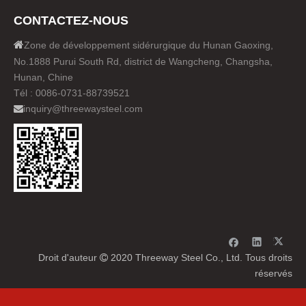
CONTACTEZ-NOUS

Zone de développement sidérurgique du Hunan Gaoxing,
No.1888 Purui South Rd, district de Wangcheng, Changsha,
Hunan, Chine
Tél : 0086-0731-88739521
inquiry@threewaysteel.com

Droit d'auteur
2020 Threeway Steel Co., Ltd. Tous droits

réservés