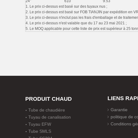
24''
610
9.53
1. Le prix ci-dessus est basé sur des tuyaux nus ;
2. Le prix ci-dessus est basé sur FOB TIANJIN par expédition en V
3. Le prix ci-dessus n'inclut pas les frais d'emballage et de traitement
4. Le prix ci-dessus n'est valable que du 17 au 23 mai 2021 ;
5. Le MOQ applicable pour cette liste de prix est supérieur à 25 ton
LIENS RAP
PRODUIT CHAUD
Garantie
Tube de chaudière
politique de co
Tuyau de canalisation
Conditions gé
Tuyau EFW
Tube SMLS