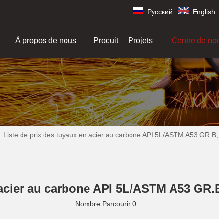
Pусский
English
À propos de nous
Produit
Projets
Centre de no
»
Liste de prix des tuyaux en acier au carbone API 5L/ASTM A53 GR.
n acier au carbone API 5L/ASTM A53 GR.
Nombre Parcourir:
0