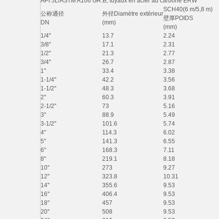
API 5L/ASTM A106 GR.B, tuyaux en acier au carbone ERW
SCH40(6 m/5,8 m)
公称通径
外径
Diamètre extérieur
壁厚
POIDS
DN
(mm)
(mm)
1/4''
13.7
2.24
3/8''
17.1
2.31
1/2''
21.3
2.77
3/4''
26.7
2.87
1''
33.4
3.38
1-1/4''
42.2
3.56
1-1/2''
48.3
3.68
2''
60.3
3.91
2-1/2''
73
5.16
3''
88.9
5.49
3-1/2''
101.6
5.74
4''
114.3
6.02
5''
141.3
6.55
6''
168.3
7.11
8''
219.1
8.18
10''
273
9.27
12''
323.8
10.31
14''
355.6
9.53
16''
406.4
9.53
18''
457
9.53
20''
508
9.53