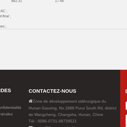
882.31
17.48
RAC ;
 final ;
nes ;
IDES
CONTACTEZ-NOUS

Zone de développement sidérurgique du
nfidentialité
Hunan Gaoxing, No.1888 Purui South Rd, district
nérales
de Wangcheng, Changsha, Hunan, Chine
Tél : 0086-0731-88739521