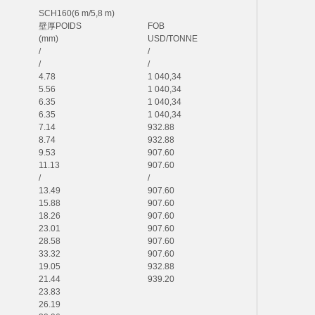
SCH160(6 m/5,8 m)
壁厚
POIDS
FOB
(mm)
USD/TONNE
/
/
/
/
4.78
1 040,34
5.56
1 040,34
6.35
1 040,34
6.35
1 040,34
7.14
932.88
8.74
932.88
9.53
907.60
11.13
907.60
/
/
13.49
907.60
15.88
907.60
18.26
907.60
23.01
907.60
28.58
907.60
33.32
907.60
19.05
932.88
21.44
939.20
23.83
26.19