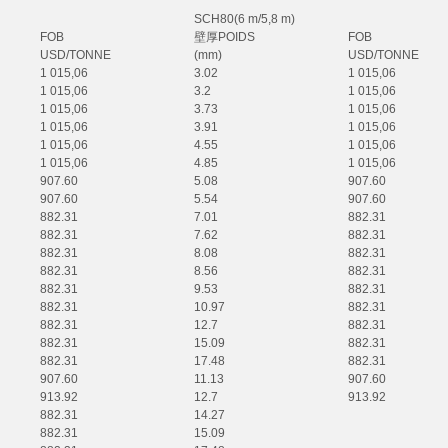
SCH80(6 m/5,8 m)
FOB
壁厚
POIDS
FOB
USD/TONNE
(mm)
USD/TONNE
1 015,06
3.02
1 015,06
1 015,06
3.2
1 015,06
1 015,06
3.73
1 015,06
1 015,06
3.91
1 015,06
1 015,06
4.55
1 015,06
1 015,06
4.85
1 015,06
907.60
5.08
907.60
907.60
5.54
907.60
882.31
7.01
882.31
882.31
7.62
882.31
882.31
8.08
882.31
882.31
8.56
882.31
882.31
9.53
882.31
882.31
10.97
882.31
882.31
12.7
882.31
882.31
15.09
882.31
882.31
17.48
882.31
907.60
11.13
907.60
913.92
12.7
913.92
882.31
14.27
882.31
15.09