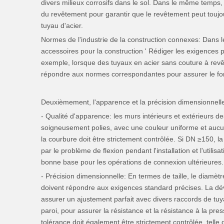
divers milieux corrosifs dans le sol. Dans le même temps, 
du revêtement pour garantir que le revêtement peut toujour
tuyau d'acier.
Normes de l'industrie de la construction connexes: Dans l
accessoires pour la construction ' Rédiger les exigences p
exemple, lorsque des tuyaux en acier sans couture à revêt
répondre aux normes correspondantes pour assurer le fonct
Deuxièmement, l'apparence et la précision dimensionnell
- Qualité d'apparence: les murs intérieurs et extérieurs 
soigneusement polies, avec une couleur uniforme et aucune
la courbure doit être strictement contrôlée. Si DN ≥150, l
par le problème de flexion pendant l'installation et l'utili
bonne base pour les opérations de connexion ultérieures.
- Précision dimensionnelle: En termes de taille, le diamèt
doivent répondre aux exigences standard précises. La dév
assurer un ajustement parfait avec divers raccords de tuy
paroi, pour assurer la résistance et la résistance à la pr
tolérance doit également être strictement contrôlée, telle