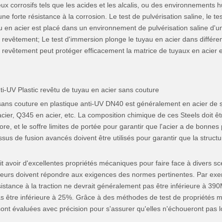
ieux corrosifs tels que les acides et les alcalis, ou des environnements 
 forte résistance à la corrosion. Le test de pulvérisation saline, le te
uyau en acier est placé dans un environnement de pulvérisation saline d'
u revêtement; Le test d'immersion plonge le tuyau en acier dans différen
le revêtement peut protéger efficacement la matrice de tuyaux en acier 
i-UV Plastic revêtu de tuyau en acier sans couture
sans couture en plastique anti-UV DN40 est généralement en acier de s
n acier, Q345 en acier, etc. La composition chimique de ces Steels doit
phore, et le soffre limites de portée pour garantir que l'acier a de bon
ssus de fusion avancés doivent être utilisés pour garantir que la structur
t avoir d'excellentes propriétés mécaniques pour faire face à divers scén
icateurs doivent répondre aux exigences des normes pertinentes. Par ex
stance à la traction ne devrait généralement pas être inférieure à 390MPA
s être inférieure à 25%. Grâce à des méthodes de test de propriétés méc
ont évaluées avec précision pour s'assurer qu'elles n'échoueront pas l