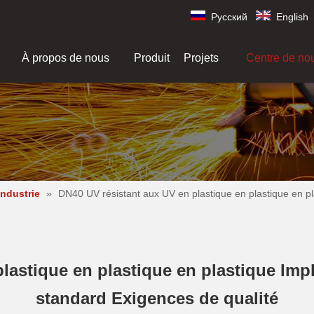
Pусский
English
À propos de nous
Produit
Projets
Centre de no
industrie
»
DN40 UV résistant aux UV en plastique en plastique en p
lastique en plastique en plastique Imp
standard Exigences de qualité