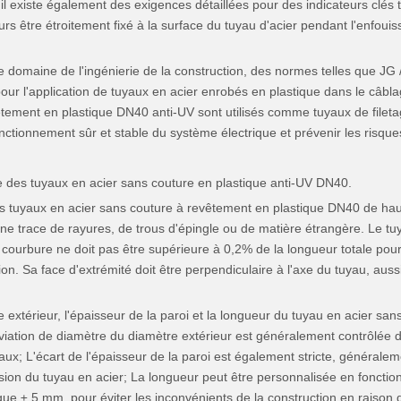
il existe également des exigences détaillées pour des indicateurs clés t
s être étroitement fixé à la surface du tuyau d'acier pendant l'enfouis
e domaine de l'ingénierie de la construction, des normes telles que JG 
our l'application de tuyaux en acier enrobés en plastique dans le câbla
ement en plastique DN40 anti-UV sont utilisés comme tuyaux de filetag
ionnement sûr et stable du système électrique et prévenir les risques d
e des tuyaux en acier sans couture en plastique anti-UV DN40.
des tuyaux en acier sans couture à revêtement en plastique DN40 de haut
 trace de rayures, de trous d'épingle ou de matière étrangère. Le tuya
a courbure ne doit pas être supérieure à 0,2% de la longueur totale pou
sation. Sa face d'extrémité doit être perpendiculaire à l'axe du tuyau, au
re extérieur, l'épaisseur de la paroi et la longueur du tuyau en acier s
iation de diamètre du diamètre extérieur est généralement contrôlée da
aux; L'écart de l'épaisseur de la paroi est également stricte, générale
ession du tuyau en acier; La longueur peut être personnalisée en fonctio
 que ± 5 mm, pour éviter les inconvénients de la construction en raison 