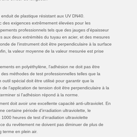
e enduit de plastique résistant aux UV DN40.
ec des exigences extrêmement élevées pour les
uipements professionnels tels que des jauges d'épaisseur
es aux deux extrémités du tuyau en acier, et des mesures
nde de l'instrument doit être perpendiculaire à la surface
Enfin, la valeur moyenne de la valeur mesurée est prise
êtements en polyéthylène, l'adhésion ne doit pas être
r des méthodes de test professionnelles telles que la
til spécial doit être utilisé pour garantir que la
 de l'application de tension doit être perpendiculaire à la
terminer si l'adhésion répond à la norme.
t doit avoir une excellente capacité anti-ultraviolet. En
e certaine période d'irradiation ultraviolette, le
000 heures de test d'irradiation ultraviolette
ance du revêtement ne doivent pas diminuer de plus de
g terme en plein air.