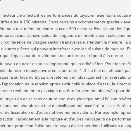
 facteur clé affectant les performances du tuyau en acier sans coutur
e inférieure à 150 microns. Dans certains environnements spéciaux av
evêtement doit même atteindre plus de 200 microns. En utilisant des éq
 deux sections transversales de longueurs différentes sont sélectionné
 circonférence de chaque section transversale. Pendant la mesure, la so
t d'autres pièces qui peuvent interférer avec les résultats de mesure. 
r que l'épaisseur du revêtement est uniforme et répond à la norme.
de tuyau en acier est aussi importante qu'un adhésif fort. Pour les rev
ts de résine époxy devrait se situer entre 1-3. Le test est effectué pa
e la surface du tuyau à revêtement en plastique est transversale, un ou
application de la tension après avoir collé la pièce d'essai, la direction
ouche de revêtement en plastique doit être étroitement observée pour dé
 tuyau en acier sans couture enduit de plastique anti-UV, son revêtemen
é dans une chambre de test de vieillissement accéléré artificiel. Après un
, de fissuration et d'autres phénomènes évidents. Par exemple, après 1
raction, l'allongement à la rupture et d'autres indicateurs de perform
r une protection fiable pour le tuyau d'acier pendant l'utilisation à lon