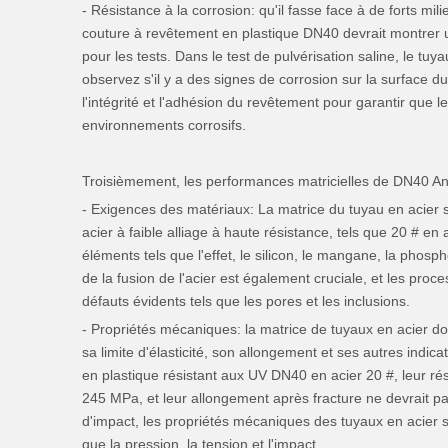
- Résistance à la corrosion: qu'il fasse face à de forts mil
couture à revêtement en plastique DN40 devrait montrer une
pour les tests. Dans le test de pulvérisation saline, le t
observez s'il y a des signes de corrosion sur la surface d
l'intégrité et l'adhésion du revêtement pour garantir que 
environnements corrosifs.
Troisièmement, les performances matricielles de DN40 Ant
- Exigences des matériaux: La matrice du tuyau en acier 
acier à faible alliage à haute résistance, tels que 20 # e
éléments tels que l'effet, le silicon, le mangane, la phos
de la fusion de l'acier est également cruciale, et les proce
défauts évidents tels que les pores et les inclusions.
- Propriétés mécaniques: la matrice de tuyaux en acier doi
sa limite d'élasticité, son allongement et ses autres ind
en plastique résistant aux UV DN40 en acier 20 #, leur rési
245 MPa, et leur allongement après fracture ne devrait pa
d'impact, les propriétés mécaniques des tuyaux en acier s
que la pression, la tension et l'impact.