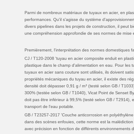
Parmi de nombreux matériaux de tuyaux en acier, en pla
performances. Qu'il s'agisse du système d'approvisionneme
divers pipelines dans les projets de construction, il peut bi
une compréhension approfondie de ses normes de mise en
Premièrement, l'interprétation des normes domestiques fai
CJ / T120-2008 'tuyau en acier composite enduit en plastiq
plastique dans le champ d'alimentation en eau. Pour les 
tuyaux en acier sans couture sont utilisés, ils doivent sa
propriétés mécaniques du tuyau en acier, il existe des ré
densité doit dépasser 0,91 g / m³ (testé selon GB / T1033)
300% (testée selon GB / T1040), Vicat Point de Senset By
doit pas être inférieur à 99,5% (testé selon GB / T2914),
transport de l'eau potable.
GB / T23257-2017 'Couche anticorrosion en polyéthylène po
dans des scènes enfouies, cette norme est la malédiction se
avec précision en fonction de différents environnements d