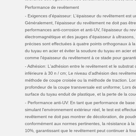
Performance de revêtement
- Exigences d'épaisseur: L'épaisseur du revêtement est un
Généralement, l'épaisseur du revêtement ne doit pas êtr
performances anti-corrosion et anti-UV, l'épaisseur du r
électromagnétique et des jauges d'épaisseur à ultrasons,
précises sont effectuées à quatre points orthogonaux à la
du tuyau en acier et éviter la soudure du tuyau en acier e
comme l'épaisseur du revêtement à ce stade pour garanti
- Adhésion: L'adhésion entre le revêtement et le substrat 
inférieure à 30 n / cm; Le niveau d'adhésion des revêtemen
méthode de coupe croisée ou la méthode de traction. Lorsqu
profondeur de la coupe transversale est uniforme; Lors de l'
surface du tuyau enduit de plastique, et la perte de la c
- Performance anti-UV: En tant que performance de base du
simulant l'environnement extérieur réel, le test est effectu
revêtement ne doit pas montrer de décoloration, de poudre
conformément aux normes pertinentes, la résistance à la t
10%, garantissant que le revêtement peut continuer à fourni