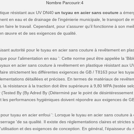
Nombre Parcourir:
4
stique résistant aux UV DN40
un tuyau en acier sans couture
a émerg
nt en eau et de drainage de l'ingénierie municipale, le transport de mi
en faire le travail. Cependant, pour s'assurer qu'il fonctionne à son meill
 œuvre et de ses exigences de qualité.
sant autorité pour le tuyau en acier sans couture à revêtement en plas
ue pour l'alimentation en eau ': Cette norme peut être appelée la 'Bible
tuyaux en acier sans couture à revêtement en plastique résistant aux U
tisfaire strictement les différentes exigences de GB / T8163 pour les tu
glementations détaillées et précises. En termes de matériaux de revêtem
, la résistance à la traction doit être supérieure à 9,80 MPA (testée sel
 (Tested By (By Adred By (Déterminé par le point de désintéressement V
 et les performances hygiéniques doivent répondre aux exigences de GB
ur tuyau en acier enfoui ': Lorsque le tuyau en acier sans couture à c
rrage 'de sa qualité. Il existe des réglementations claires et strictes 
'utilisation et des exigences de conception. En général, l'épaisseur du