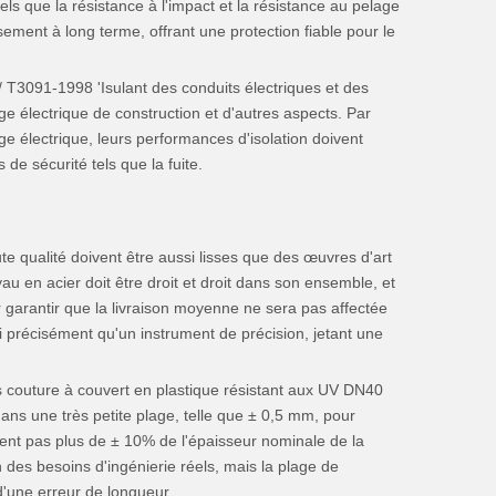
els que la résistance à l'impact et la résistance au pelage
sement à long terme, offrant une protection fiable pour le
/ T3091-1998 'Isulant des conduits électriques et des
ge électrique de construction et d'autres aspects. Par
e électrique, leurs performances d'isolation doivent
e sécurité tels que la fuite.
e qualité doivent être aussi lisses que des œuvres d'art
u en acier doit être droit et droit dans son ensemble, et
r garantir que la livraison moyenne ne sera pas affectée
ssi précisément qu'un instrument de précision, jetant une
ans couture à couvert en plastique résistant aux UV DN40
ns une très petite plage, telle que ± 0,5 mm, pour
ment pas plus de ± 10% de l'épaisseur nominale de la
n des besoins d'ingénierie réels, mais la plage de
d'une erreur de longueur.