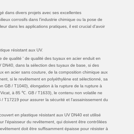
é dans divers projets avec ses excellentes
lieux corrosifs dans l'industrie chimique ou la pose de
eur dans les applications pratiques, il est crucial d'avoir
tique résistant aux UV.
 de qualité ' de qualité des tuyaux en acier enduit en
V DN40, dans la sélection des tuyaux de base, si des
yaux en acier sans couture, de la composition chimique aux
ent, si le revêtement en polyéthylène est sélectionné, sa
on GB / T1040), élongation à la rupture de la rupture à
icat, à 85 ℃. GB / T1633), le contenu non volatile ne
 / T17219 pour assurer la sécurité et l'assainissement du
ouvert en plastique résistant aux UV DN40 est utilisé
sur l'épaisseur du revêtement, qui doivent être contrôlées
 revêtement doit être suffisamment épaisse pour résister à