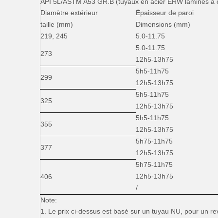
API 5L/ASTM A53 GR.B (tuyaux en acier ERW laminés à 
Diamètre extérieur
Épaisseur de paroi
taille (mm)
Dimensions (mm)
219, 245
5.0-11.75
5.0-11.75
273
12h5-13h75
5h5-11h75
299
12h5-13h75
5h5-11h75
325
12h5-13h75
5h5-11h75
355
12h5-13h75
5h75-11h75
377
12h5-13h75
5h75-11h75
12h5-13h75
406
/
Note:
1. Le prix ci-dessus est basé sur un tuyau NU, pour un r