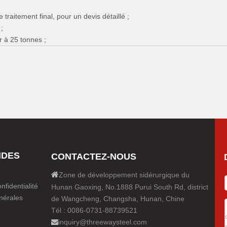
 traitement final, pour un devis détaillé ;
;
r à 25 tonnes ;
IDES
CONTACTEZ-NOUS

Zone de développement sidérurgique du
nfidentialité
Hunan Gaoxing, No.1888 Purui South Rd, district
nérales
de Wangcheng, Changsha, Hunan, Chine
Tél : 0086-0731-88739521
inquiry@threewaysteel.com
