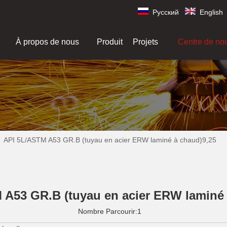
Pусский
English
À propos de nous
Produit
Projets
Centre de no
»
API 5L/ASTM A53 GR.B (tuyau en acier ERW laminé à chaud)9,25
 A53 GR.B (tuyau en acier ERW laminé 
Nombre Parcourir:
1