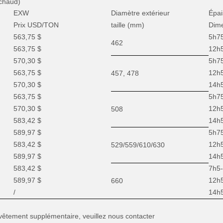
chaud)
EXW
Diamètre extérieur
Épai
Prix ​​USD/TON
taille (mm)
Dim
563,75 $
5h7
462
563,75 $
12h
570,30 $
5h7
563,75 $
12h
457, 478
570,30 $
14h
563,75 $
5h7
570,30 $
12h
508
583,42 $
14h
589,97 $
5h7
583,42 $
12h
529/559/610/630
589,97 $
14h
583,42 $
7h5
589,97 $
12h
660
/
14h
evêtement supplémentaire, veuillez nous contacter