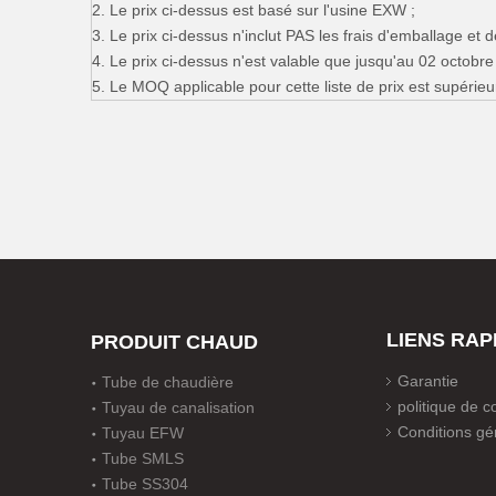
2. Le prix ci-dessus est basé sur l'usine EXW ;
3. Le prix ci-dessus n'inclut PAS les frais d'emballage et de
4. Le prix ci-dessus n'est valable que jusqu'au 02 octobre 
5. Le MOQ applicable pour cette liste de prix est supérieu
LIENS RAP
PRODUIT CHAUD
Garantie
Tube de chaudière
politique de co
Tuyau de canalisation
Conditions gé
Tuyau EFW
Tube SMLS
Tube SS304