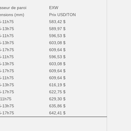
sseur de paroi
EXW
ensions (mm)
Prix ​​USD/TON
5-11h75
583,42 $
5-13h75
589,97 $
5-11h75
596,53 $
5-13h75
603,08 $
5-17h75
609,64 $
5-11h75
596,53 $
5-13h75
603,08 $
5-17h75
609,64 $
5-11h75
609,64 $
5-13h75
616,19 $
5-17h75
622,75 $
-11h75
629,30 $
5-13h75
635,86 $
5-17h75
642,41 $