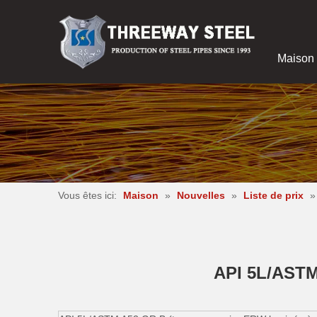
Maison
Vous êtes ici:
Maison
»
Nouvelles
»
Liste de prix
API 5L/ASTM