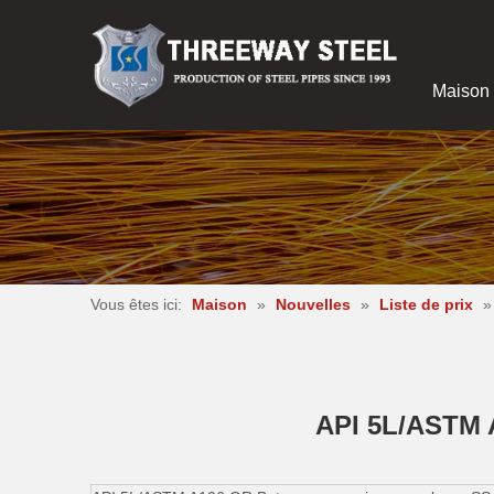
Maison
Vous êtes ici:
Maison
»
Nouvelles
»
Liste de prix
API 5L/ASTM A