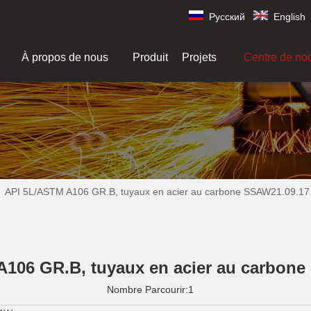
Pусский
English
À propos de nous
Produit
Projets
Centre de no
»
API 5L/ASTM A106 GR.B, tuyaux en acier au carbone SSAW21.09.17
106 GR.B, tuyaux en acier au carbon
Nombre Parcourir:
1