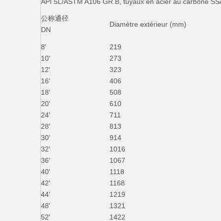
API 5L/ASTM A106 GR.B, tuyaux en acier au carbone S
公称通径
Diamètre extérieur (mm)
DN
8'
219
10'
273
12'
323
16'
406
18'
508
20'
610
24'
711
28'
813
30'
914
32'
1016
36'
1067
40'
1118
42'
1168
44'
1219
48'
1321
52'
1422