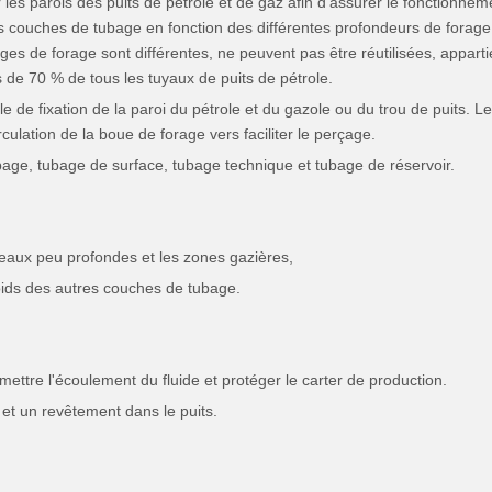
r les parois des puits de pétrole et de gaz afin d'assurer le fonctionne
urs couches de tubage en fonction des différentes profondeurs de forage
les tiges de forage sont différentes, ne peuvent pas être réutilisées, a
de 70 % de tous les tuyaux de puits de pétrole.
e de fixation de la paroi du pétrole et du gazole ou du trou de puits. L
culation de la boue de forage vers faciliter le perçage.
ubage, tubage de surface, tubage technique et tubage de réservoir.
s eaux peu profondes et les zones gazières,
poids des autres couches de tubage.
mettre l'écoulement du fluide et protéger le carter de production.
ite et un revêtement dans le puits.