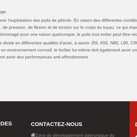
age.
r l’exploitation des puits de pétrole. En raison des différentes conditi
, de pression, de flexion et de torsion sur le corps du tuyau, ce qui i
ommagé pour une raison quelconque, le puits tout entier peut être rédu
e divisé en différentes qualités d'acier, à savoir J55, K55, N80, L80, C
s un environnement corrosif, le boîtier lui-même doit également avoir un
ent avoir des performances anti-effondrement.
IDES
CONTACTEZ-NOUS

Zone de développement sidérurgique du