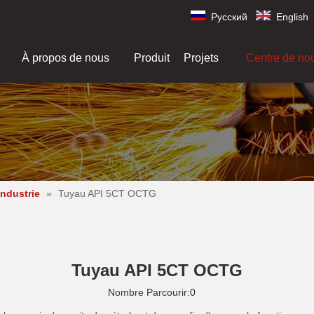
Pусский
English
À propos de nous
Produit
Projets
Centre de no
industrie
»
Tuyau API 5CT OCTG
Tuyau API 5CT OCTG
Nombre Parcourir:
0