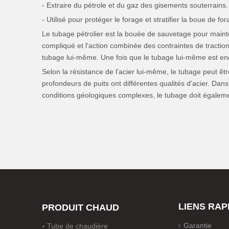
- Extraire du pétrole et du gaz des gisements souterrains.
- Utilisé pour protéger le forage et stratifier la boue de for
Le tubage pétrolier est la bouée de sauvetage pour mainteni
compliqué et l'action combinée des contraintes de traction
tubage lui-même. Une fois que le tubage lui-même est end
Selon la résistance de l'acier lui-même, le tubage peut êtr
profondeurs de puits ont différentes qualités d'acier. Dan
conditions géologiques complexes, le tubage doit égalem
LIENS RAP
PRODUIT CHAUD
Garantie
Tube de chaudière