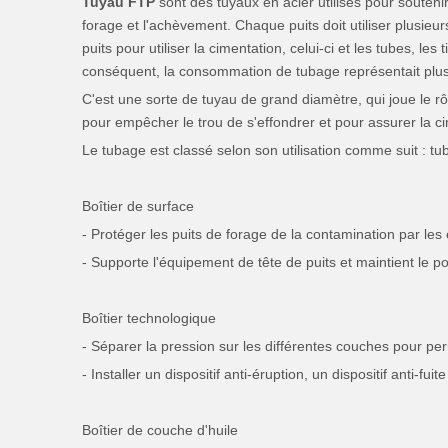
Tuyau FTP
sont des tuyaux en acier utilisés pour souteni
forage et l'achèvement. Chaque puits doit utiliser plusie
puits pour utiliser la cimentation, celui-ci et les tubes, 
conséquent, la consommation de tubage représentait plus 
C'est une sorte de tuyau de grand diamètre, qui joue le rôl
pour empêcher le trou de s'effondrer et pour assurer la cir
Le tubage est classé selon son utilisation comme suit : t
Boîtier de surface
- Protéger les puits de forage de la contamination par le
- Supporte l'équipement de tête de puits et maintient le 
Boîtier technologique
- Séparer la pression sur les différentes couches pour per
- Installer un dispositif anti-éruption, un dispositif anti-fu
Boîtier de couche d'huile