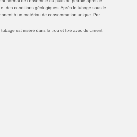
ment normal de l'ensemble du puits de pétrole après le
 et des conditions géologiques. Après le tubage sous le
ppartiennent à un matériau de consommation unique. Par
e tubage est inséré dans le trou et fixé avec du ciment